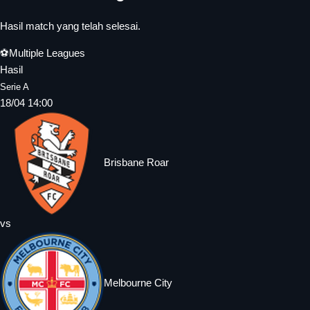
Hasil match yang telah selesai.
⚽
Multiple Leagues
Hasil
Serie A
18/04 14:00
Brisbane Roar
vs
Melbourne City