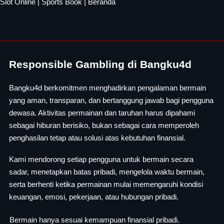
Slot Online
|
Sports Book
|
Beranda
Responsible Gambling di Bangku4d
Bangku4d berkomitmen menghadirkan pengalaman bermain
yang aman, transparan, dan bertanggung jawab bagi pengguna
dewasa. Aktivitas permainan dan taruhan harus dipahami
sebagai hiburan berisiko, bukan sebagai cara memperoleh
penghasilan tetap atau solusi atas kebutuhan finansial.
Kami mendorong setiap pengguna untuk bermain secara
sadar, menetapkan batas pribadi, mengelola waktu bermain,
serta berhenti ketika permainan mulai memengaruhi kondisi
keuangan, emosi, pekerjaan, atau hubungan pribadi.
Bermain hanya sesuai kemampuan finansial pribadi.