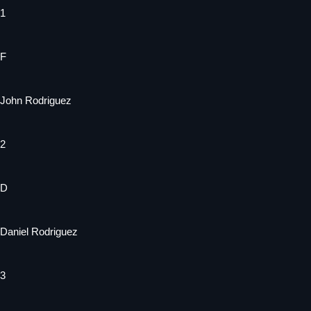
1
F
John Rodriguez
2
D
Daniel Rodriguez
3