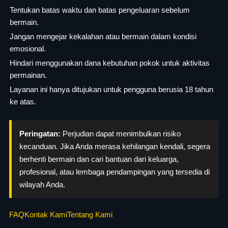
Tentukan batas waktu dan batas pengeluaran sebelum
bermain.
Jangan mengejar kekalahan atau bermain dalam kondisi
emosional.
Hindari menggunakan dana kebutuhan pokok untuk aktivitas
permainan.
Layanan ini hanya ditujukan untuk pengguna berusia 18 tahun
ke atas.
Peringatan:
Perjudian dapat menimbulkan risiko
kecanduan. Jika Anda merasa kehilangan kendali, segera
berhenti bermain dan cari bantuan dari keluarga,
profesional, atau lembaga pendampingan yang tersedia di
wilayah Anda.
FAQ
Kontak Kami
Tentang Kami