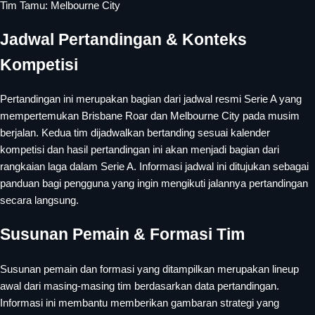
Tim Tamu: Melbourne City
Jadwal Pertandingan & Konteks
Kompetisi
Pertandingan ini merupakan bagian dari jadwal resmi Serie A yang
mempertemukan Brisbane Roar dan Melbourne City pada musim
berjalan. Kedua tim dijadwalkan bertanding sesuai kalender
kompetisi dan hasil pertandingan ini akan menjadi bagian dari
rangkaian laga dalam Serie A. Informasi jadwal ini ditujukan sebagai
panduan bagi pengguna yang ingin mengikuti jalannya pertandingan
secara langsung.
Susunan Pemain & Formasi Tim
Susunan pemain dan formasi yang ditampilkan merupakan lineup
awal dari masing-masing tim berdasarkan data pertandingan.
Informasi ini membantu memberikan gambaran strategi yang