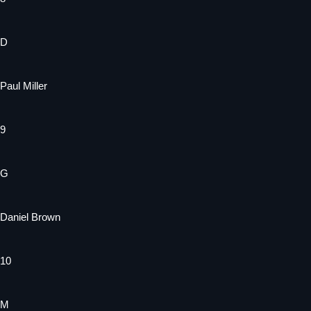
D
Paul Miller
9
G
Daniel Brown
10
M