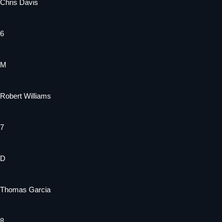
Chris Davis
6
M
Robert Williams
7
D
Thomas Garcia
8