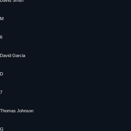
David Smith
M
6
David Garcia
D
7
Thomas Johnson
G