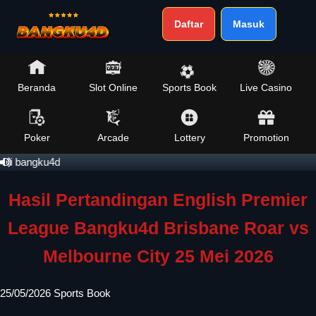
Daftar
Masuk
Beranda
Slot Online
Sports Book
Live Casino
Poker
Arcade
Lottery
Promotion
angku4d
Hasil Pertandingan English Premier
League Bangku4d Brisbane Roar vs
Melbourne City 25 Mei 2026
25/05/2026
Sports Book