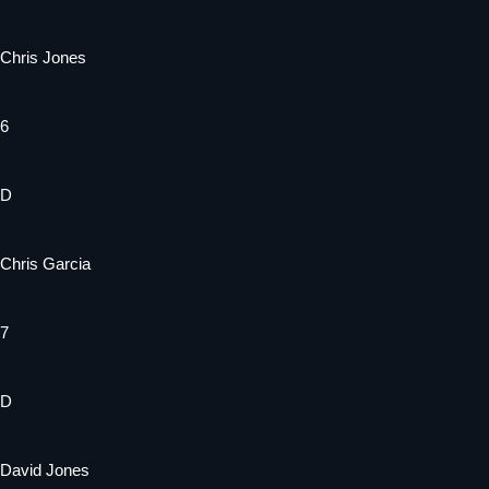
Chris Jones
6
D
Chris Garcia
7
D
David Jones