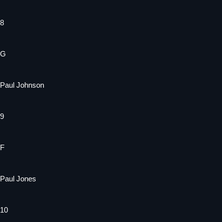
8
G
Paul Johnson
9
F
Paul Jones
10