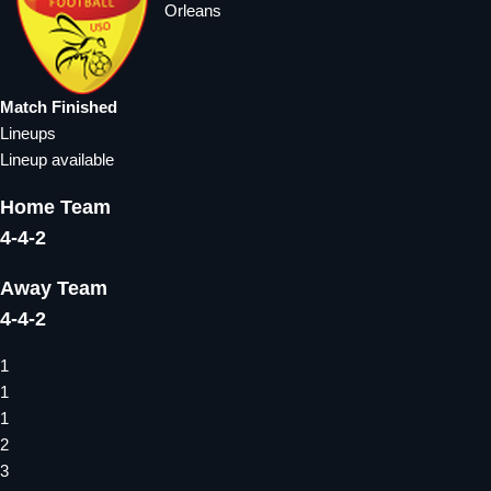
Orleans
Match Finished
Lineups
Lineup available
Home Team
4-4-2
Away Team
4-4-2
1
1
1
2
3