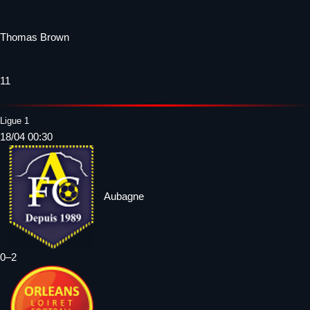
Thomas Brown
11
Ligue 1
18/04 00:30
Aubagne
0
–
2