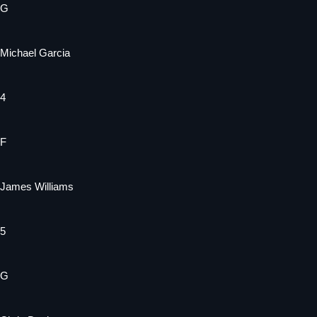
G
Michael Garcia
4
F
James Williams
5
G