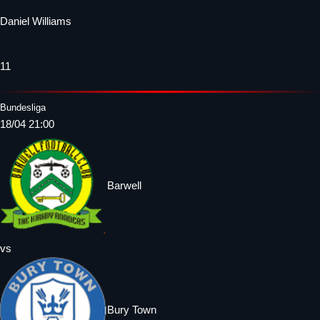
Daniel Williams
11
Bundesliga
18/04 21:00
Barwell
vs
Bury Town