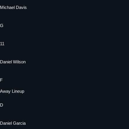
Michael Davis
G
11
Daniel Wilson
F
Away Lineup
D
Daniel Garcia