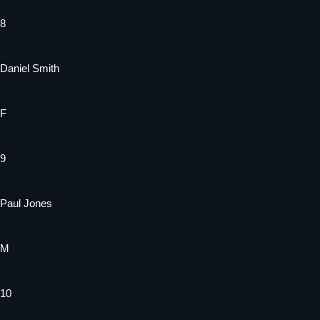
8
Daniel Smith
F
9
Paul Jones
M
10