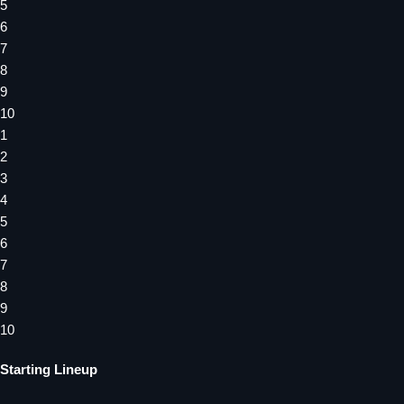
5
6
7
8
9
10
1
2
3
4
5
6
7
8
9
10
Starting Lineup