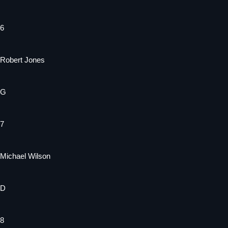
6
Robert Jones
G
7
Michael Wilson
D
8