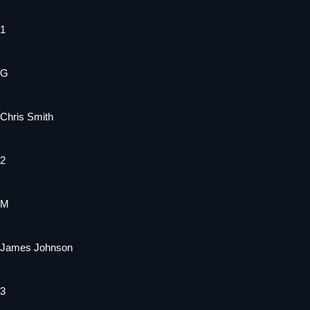
1
G
Chris Smith
2
M
James Johnson
3