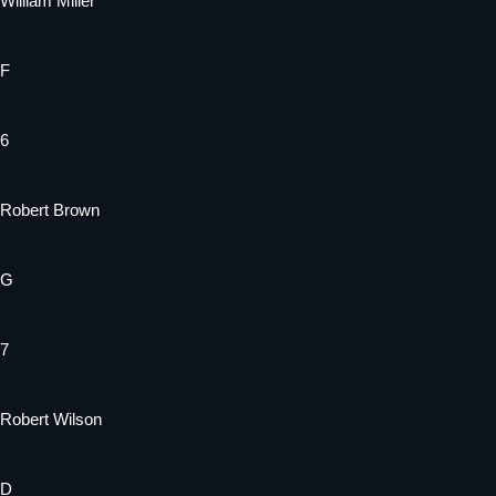
William Miller
F
6
Robert Brown
G
7
Robert Wilson
D