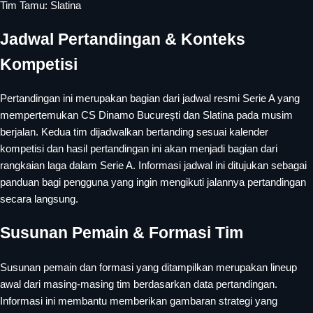
Tim Tamu: Slatina
Jadwal Pertandingan & Konteks
Kompetisi
Pertandingan ini merupakan bagian dari jadwal resmi Serie A yang
mempertemukan CS Dinamo București dan Slatina pada musim
berjalan. Kedua tim dijadwalkan bertanding sesuai kalender
kompetisi dan hasil pertandingan ini akan menjadi bagian dari
rangkaian laga dalam Serie A. Informasi jadwal ini ditujukan sebagai
panduan bagi pengguna yang ingin mengikuti jalannya pertandingan
secara langsung.
Susunan Pemain & Formasi Tim
Susunan pemain dan formasi yang ditampilkan merupakan lineup
awal dari masing-masing tim berdasarkan data pertandingan.
Informasi ini membantu memberikan gambaran strategi yang