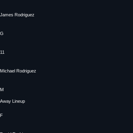
James Rodriguez
G
11
Michael Rodriguez
M
Away Lineup
F