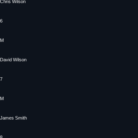
Chris Wilson
6
M
David Wilson
7
M
James Smith
8