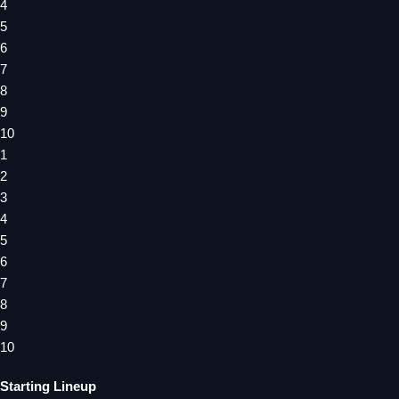
4
5
6
7
8
9
10
1
2
3
4
5
6
7
8
9
10
Starting Lineup