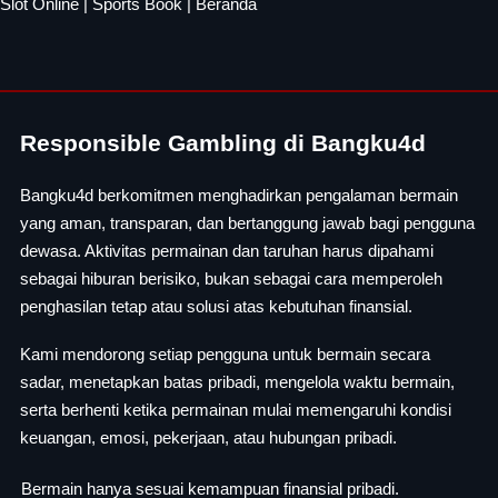
Slot Online
|
Sports Book
|
Beranda
Responsible Gambling di Bangku4d
Bangku4d berkomitmen menghadirkan pengalaman bermain
yang aman, transparan, dan bertanggung jawab bagi pengguna
dewasa. Aktivitas permainan dan taruhan harus dipahami
sebagai hiburan berisiko, bukan sebagai cara memperoleh
penghasilan tetap atau solusi atas kebutuhan finansial.
Kami mendorong setiap pengguna untuk bermain secara
sadar, menetapkan batas pribadi, mengelola waktu bermain,
serta berhenti ketika permainan mulai memengaruhi kondisi
keuangan, emosi, pekerjaan, atau hubungan pribadi.
Bermain hanya sesuai kemampuan finansial pribadi.