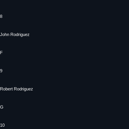
8
John Rodriguez
F
9
Robert Rodriguez
G
10