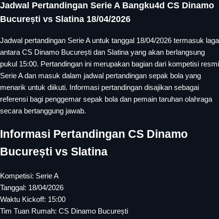
Jadwal Pertandingan Serie A Bangku4d CS Dinamo
București vs Slatina 18/04/2026
Jadwal pertandingan Serie A untuk tanggal 18/04/2026 termasuk laga
antara CS Dinamo București dan Slatina yang akan berlangsung
pukul 15:00. Pertandingan ini merupakan bagian dari kompetisi resmi
Serie A dan masuk dalam jadwal pertandingan sepak bola yang
menarik untuk diikuti. Informasi pertandingan disajikan sebagai
referensi bagi penggemar sepak bola dan pemain taruhan olahraga
secara bertanggung jawab.
Informasi Pertandingan CS Dinamo
București vs Slatina
Kompetisi: Serie A
Tanggal: 18/04/2026
Waktu Kickoff: 15:00
Tim Tuan Rumah: CS Dinamo București