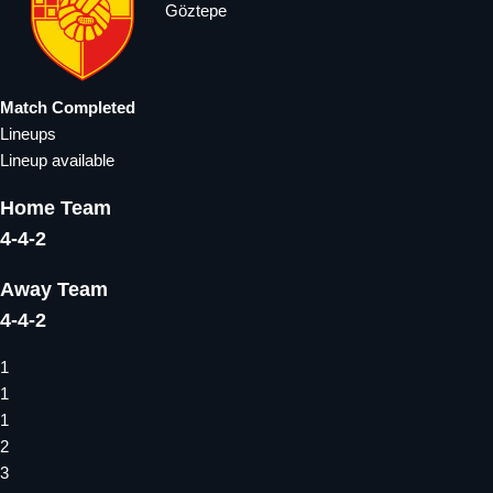
Göztepe
Match Completed
Lineups
Lineup available
Home Team
4-4-2
Away Team
4-4-2
1
1
1
2
3