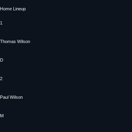
Home Lineup
1
Thomas Wilson
D
2
Paul Wilson
M