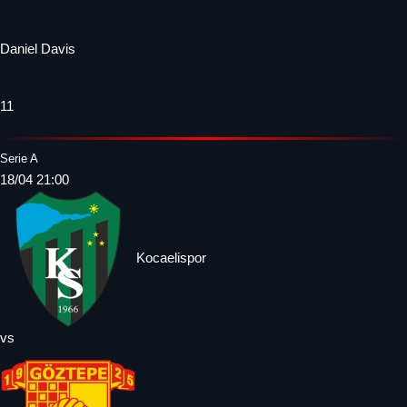
Daniel Davis
11
Serie A
18/04 21:00
Kocaelispor
vs