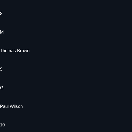
8
M
Thomas Brown
9
G
Paul Wilson
10