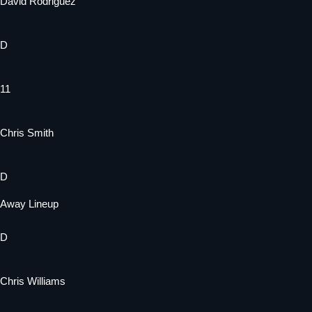
David Rodriguez
D
11
Chris Smith
D
Away Lineup
D
Chris Williams