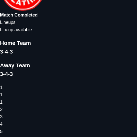
Match Completed
Lineups
Lineup available
Home Team
3-4-3
Away Team
3-4-3
1
1
1
2
3
4
5