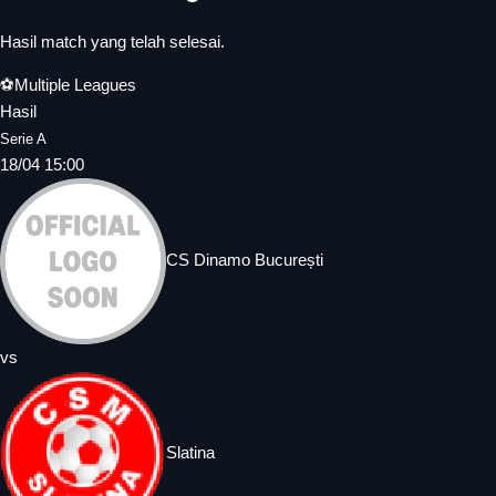
Hasil match yang telah selesai.
⚽
Multiple Leagues
Hasil
Serie A
18/04 15:00
CS Dinamo București
vs
Slatina