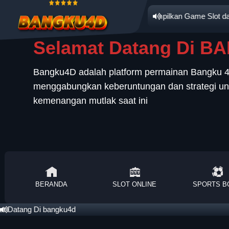
tahuan : Situs Resmi Menampilkan Game Slot dan Result Update To
Selamat Datang Di
BA
Bangku4D adalah platform permainan Bangku 4
menggabungkan keberuntungan dan strategi u
kemenangan mutlak saat ini
BERANDA
SLOT ONLINE
SPORTS B
tang Di bangku4d