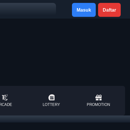
Masuk
Daftar
RCADE
LOTTERY
PROMOTION