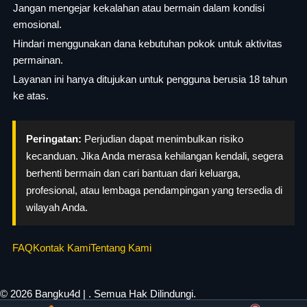
Jangan mengejar kekalahan atau bermain dalam kondisi
emosional.
Hindari menggunakan dana kebutuhan pokok untuk aktivitas
permainan.
Layanan ini hanya ditujukan untuk pengguna berusia 18 tahun
ke atas.
Peringatan:
Perjudian dapat menimbulkan risiko
kecanduan. Jika Anda merasa kehilangan kendali, segera
berhenti bermain dan cari bantuan dari keluarga,
profesional, atau lembaga pendampingan yang tersedia di
wilayah Anda.
FAQ
Kontak Kami
Tentang Kami
© 2026
Bangku4d
| . Semua Hak Dilindungi.