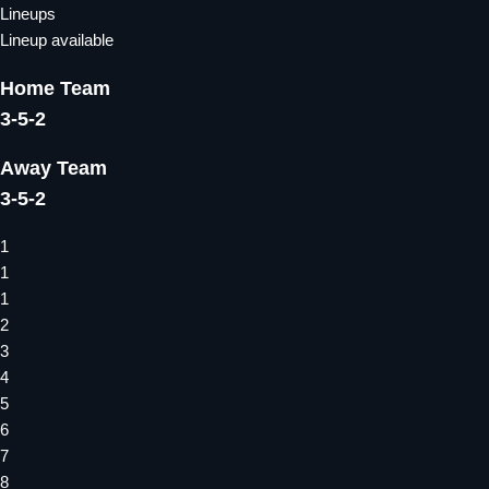
Lineups
Lineup available
Home Team
3-5-2
Away Team
3-5-2
1
1
1
2
3
4
5
6
7
8