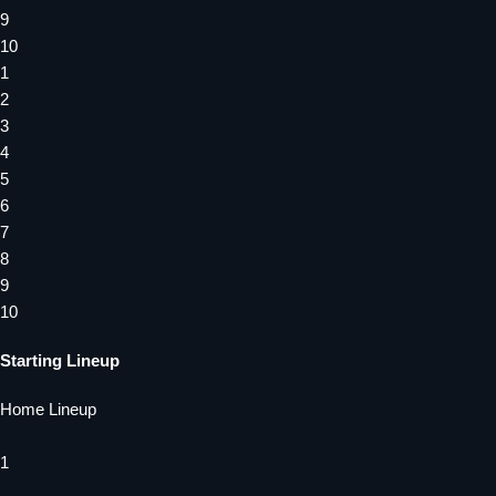
9
10
1
2
3
4
5
6
7
8
9
10
Starting Lineup
Home Lineup
1