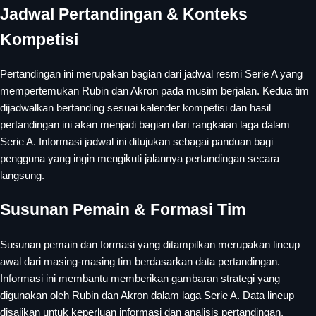
Jadwal Pertandingan & Konteks
Kompetisi
Pertandingan ini merupakan bagian dari jadwal resmi Serie A yang
mempertemukan Rubin dan Akron pada musim berjalan. Kedua tim
dijadwalkan bertanding sesuai kalender kompetisi dan hasil
pertandingan ini akan menjadi bagian dari rangkaian laga dalam
Serie A. Informasi jadwal ini ditujukan sebagai panduan bagi
pengguna yang ingin mengikuti jalannya pertandingan secara
langsung.
Susunan Pemain & Formasi Tim
Susunan pemain dan formasi yang ditampilkan merupakan lineup
awal dari masing-masing tim berdasarkan data pertandingan.
Informasi ini membantu memberikan gambaran strategi yang
digunakan oleh Rubin dan Akron dalam laga Serie A. Data lineup
disajikan untuk keperluan informasi dan analisis pertandingan.