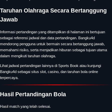
Taruhan Olahraga Secara Bertanggung
Jawab
Informasi pertandingan yang ditampilkan di halaman ini bertujuan
sebagai referensi jadwal dan data pertandingan. Bangku4d
mendorong pengguna untuk bermain secara bertanggung jawab,
memahami risiko, serta menjadikan hiburan sebagai tujuan utama
dalam mengikuti taruhan olahraga.
Lihat jadwal pertandingan lainnya di
Sports Book
atau kunjungi
Bangku4d
sebagai situs slot, casino, dan taruhan bola online
terpercaya.
Hasil Pertandingan Bola
Hasil match yang telah selesai.