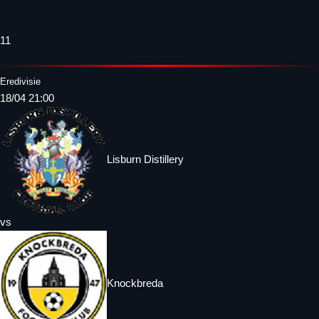
11
Eredivisie
18/04 21:00
Lisburn Distillery
vs
Knockbreda