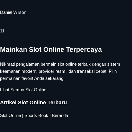
Daniel Wilson
11
Mainkan Slot Online Terpercaya
Nikmati pengalaman bermain slot online terbaik dengan sistem
keamanan modern, provider resmi, dan transaksi cepat. Pilih
permainan favorit Anda sekarang.
Lihat Semua Slot Online
Artikel Slot Online Terbaru
Slot Online
|
Sports Book
|
Beranda