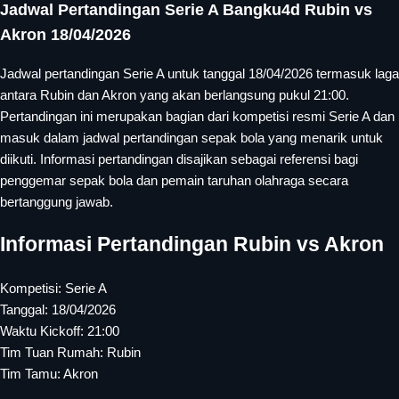
Jadwal Pertandingan Serie A Bangku4d Rubin vs
Akron 18/04/2026
Jadwal pertandingan Serie A untuk tanggal 18/04/2026 termasuk laga
antara Rubin dan Akron yang akan berlangsung pukul 21:00.
Pertandingan ini merupakan bagian dari kompetisi resmi Serie A dan
masuk dalam jadwal pertandingan sepak bola yang menarik untuk
diikuti. Informasi pertandingan disajikan sebagai referensi bagi
penggemar sepak bola dan pemain taruhan olahraga secara
bertanggung jawab.
Informasi Pertandingan Rubin vs Akron
Kompetisi: Serie A
Tanggal: 18/04/2026
Waktu Kickoff: 21:00
Tim Tuan Rumah: Rubin
Tim Tamu: Akron