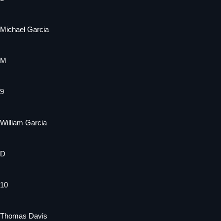
Michael Garcia
M
9
William Garcia
D
10
Thomas Davis