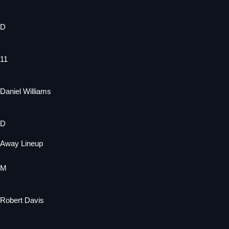
D
11
Daniel Williams
D
Away Lineup
M
Robert Davis