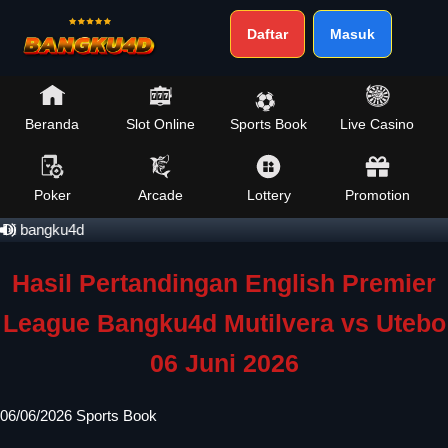
Daftar
Masuk
Beranda
Slot Online
Sports Book
Live Casino
Poker
Arcade
Lottery
Promotion
angku4d
Hasil Pertandingan English Premier
League Bangku4d Mutilvera vs Utebo
06 Juni 2026
06/06/2026
Sports Book