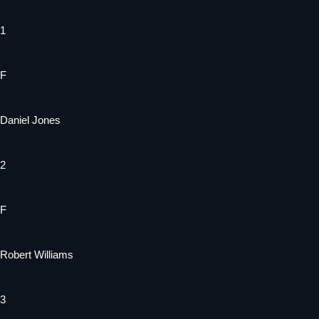
1
F
Daniel Jones
2
F
Robert Williams
3