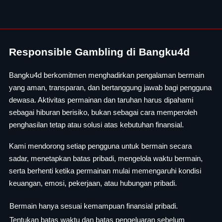
Responsible Gambling di Bangku4d
Bangku4d berkomitmen menghadirkan pengalaman bermain
yang aman, transparan, dan bertanggung jawab bagi pengguna
dewasa. Aktivitas permainan dan taruhan harus dipahami
sebagai hiburan berisiko, bukan sebagai cara memperoleh
penghasilan tetap atau solusi atas kebutuhan finansial.
Kami mendorong setiap pengguna untuk bermain secara
sadar, menetapkan batas pribadi, mengelola waktu bermain,
serta berhenti ketika permainan mulai memengaruhi kondisi
keuangan, emosi, pekerjaan, atau hubungan pribadi.
Bermain hanya sesuai kemampuan finansial pribadi.
Tentukan batas waktu dan batas pengeluaran sebelum