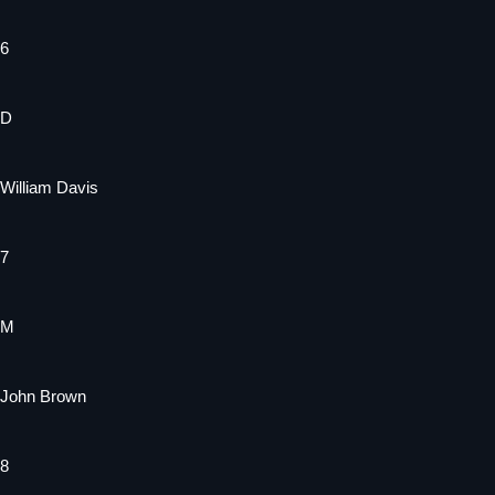
6
D
William Davis
7
M
John Brown
8