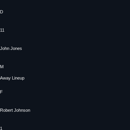
D
11
John Jones
M
Away Lineup
F
Robert Johnson
1