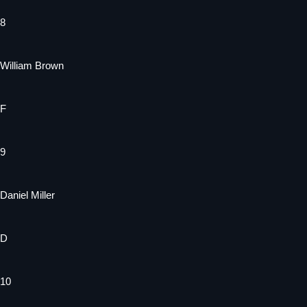
8
William Brown
F
9
Daniel Miller
D
10