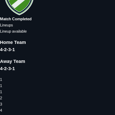
Match Completed
Lineups
Lineup available
Home Team
4-2-3-1
Away Team
4-2-3-1
1
1
1
2
3
4