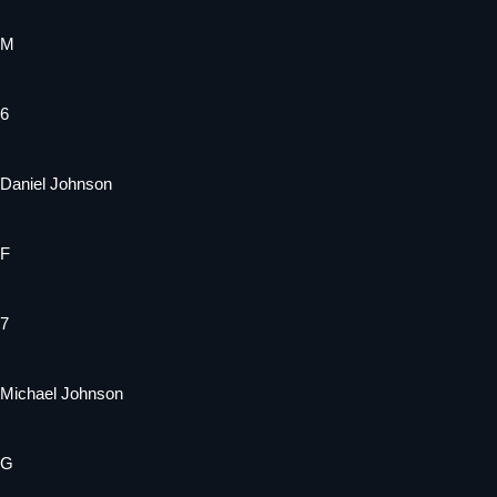
M
6
Daniel Johnson
F
7
Michael Johnson
G