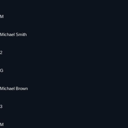
M
Michael Smith
2
G
Michael Brown
3
M