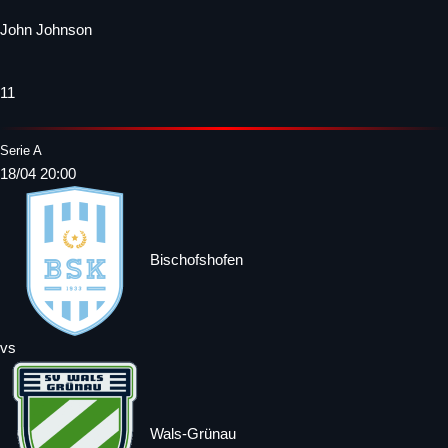
John Johnson
11
Serie A
18/04 20:00
Bischofshofen
vs
Wals-Grünau