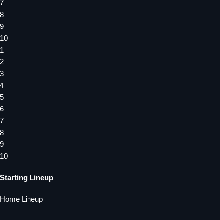
7
8
9
10
1
2
3
4
5
6
7
8
9
10
Starting Lineup
Home Lineup