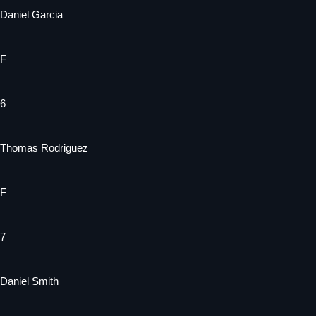
Daniel Garcia
F
6
Thomas Rodriguez
F
7
Daniel Smith