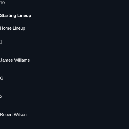
10
Starting Lineup
Home Lineup
1
James Williams
G
2
Robert Wilson