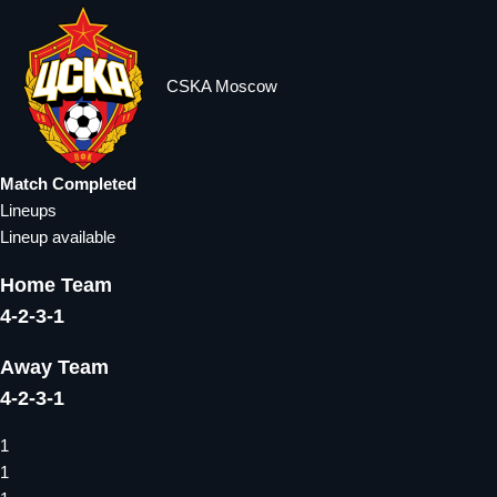
CSKA Moscow
Match Completed
Lineups
Lineup available
Home Team
4-2-3-1
Away Team
4-2-3-1
1
1