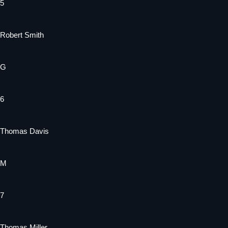
5
Robert Smith
G
6
Thomas Davis
M
7
Thomas Miller