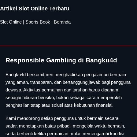
Artikel Slot Online Terbaru
Slot Online
|
Sports Book
|
Beranda
Responsible Gambling di Bangku4d
Bangku4d berkomitmen menghadirkan pengalaman bermain
yang aman, transparan, dan bertanggung jawab bagi pengguna
dewasa. Aktivitas permainan dan taruhan harus dipahami
sebagai hiburan berisiko, bukan sebagai cara memperoleh
penghasilan tetap atau solusi atas kebutuhan finansial.
Kami mendorong setiap pengguna untuk bermain secara
sadar, menetapkan batas pribadi, mengelola waktu bermain,
serta berhenti ketika permainan mulai memengaruhi kondisi