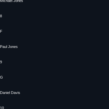
Michael Jones
8
F
Paul Jones
9
G
Daniel Davis
10