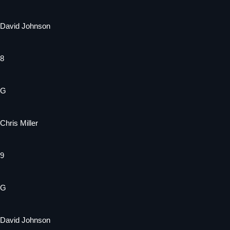
David Johnson
8
G
Chris Miller
9
G
David Johnson