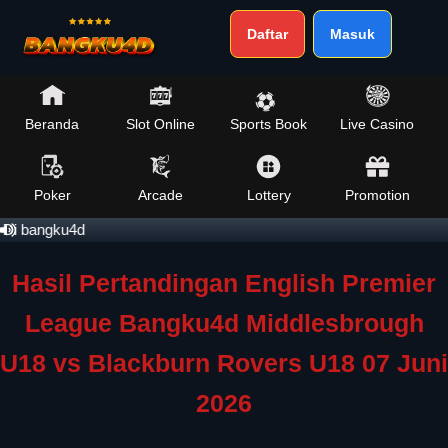
Daftar
Masuk
Beranda
Slot Online
Sports Book
Live Casino
Poker
Arcade
Lottery
Promotion
angku4d
Hasil Pertandingan English Premier
League Bangku4d Middlesbrough
U18 vs Blackburn Rovers U18 07 Juni
2026