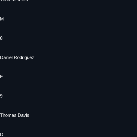
M
8
Daniel Rodriguez
F
9
Thomas Davis
D