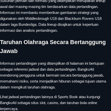
Susunan pemain dan formasi yang ditampilkan merupakan lineup
awal dari masing-masing tim berdasarkan data pertandingan.
Informasi ini membantu memberikan gambaran strategi yang
digunakan oleh Middlesbrough U18 dan Blackburn Rovers U18
dalam laga Bundesliga. Data lineup disajikan untuk keperluan
informasi dan analisis pertandingan.
Taruhan Olahraga Secara Bertanggung
Jawab
Informasi pertandingan yang ditampilkan di halaman ini bertujuan
sebagai referensi jadwal dan data pertandingan. Bangku4d
mendorong pengguna untuk bermain secara bertanggung jawab,
memahami risiko, serta menjadikan hiburan sebagai tujuan utama
dalam mengikuti taruhan olahraga.
Lihat jadwal pertandingan lainnya di
Sports Book
atau kunjungi
Bangku4d
sebagai situs slot, casino, dan taruhan bola online
terpercaya.