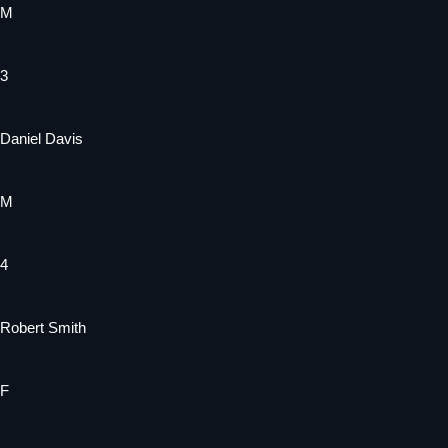
M
3
Daniel Davis
M
4
Robert Smith
F