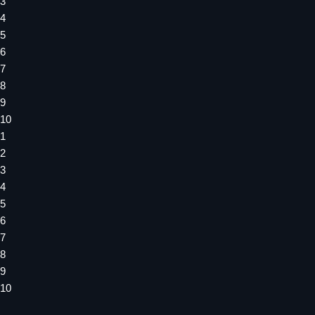
3
4
5
6
7
8
9
10
1
2
3
4
5
6
7
8
9
10