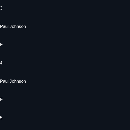
3
Paul Johnson
F
4
Paul Johnson
F
5