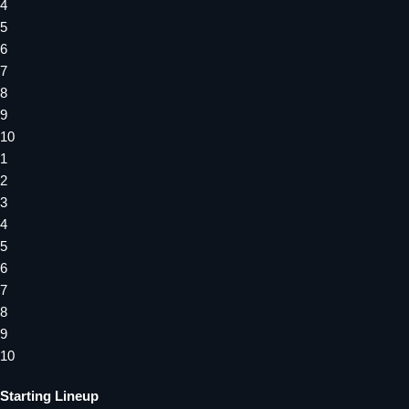
4
5
6
7
8
9
10
1
2
3
4
5
6
7
8
9
10
Starting Lineup