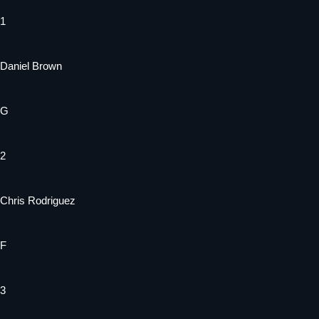
1
Daniel Brown
G
2
Chris Rodriguez
F
3