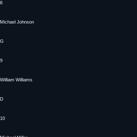
8
Michael Johnson
G
9
William Williams
D
10