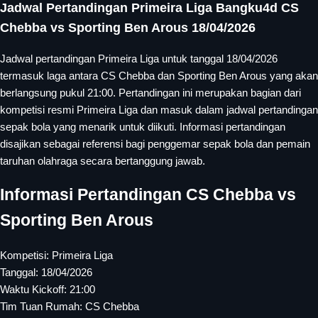
Jadwal Pertandingan Primeira Liga Bangku4d CS
Chebba vs Sporting Ben Arous 18/04/2026
Jadwal pertandingan Primeira Liga untuk tanggal 18/04/2026
termasuk laga antara CS Chebba dan Sporting Ben Arous yang akan
berlangsung pukul 21:00. Pertandingan ini merupakan bagian dari
kompetisi resmi Primeira Liga dan masuk dalam jadwal pertandingan
sepak bola yang menarik untuk diikuti. Informasi pertandingan
disajikan sebagai referensi bagi penggemar sepak bola dan pemain
taruhan olahraga secara bertanggung jawab.
Informasi Pertandingan CS Chebba vs
Sporting Ben Arous
Kompetisi: Primeira Liga
Tanggal: 18/04/2026
Waktu Kickoff: 21:00
Tim Tuan Rumah: CS Chebba