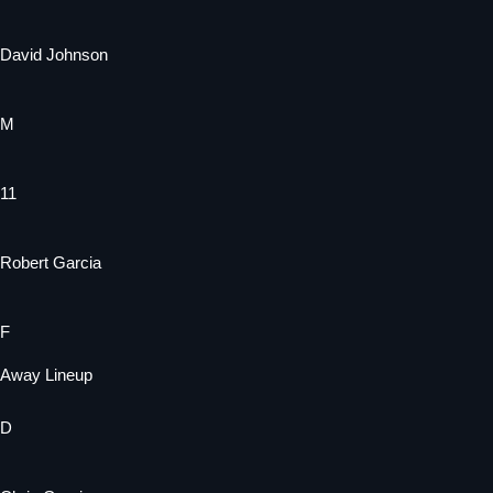
David Johnson
M
11
Robert Garcia
F
Away Lineup
D