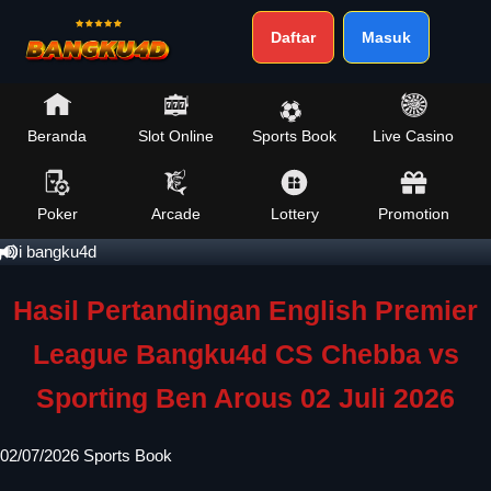
Daftar
Masuk
Beranda
Slot Online
Sports Book
Live Casino
Poker
Arcade
Lottery
Promotion
bangku4d
Hasil Pertandingan English Premier
League Bangku4d CS Chebba vs
Sporting Ben Arous 02 Juli 2026
02/07/2026
Sports Book