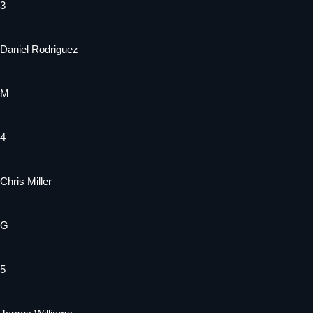
3
Daniel Rodriguez
M
4
Chris Miller
G
5