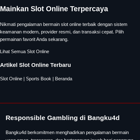
Mainkan Slot Online Terpercaya
Nikmati pengalaman bermain slot online terbaik dengan sistem
keamanan modern, provider resmi, dan transaksi cepat. Pilih
permainan favorit Anda sekarang.
Lihat Semua Slot Online
Artikel Slot Online Terbaru
Slot Online
|
Sports Book
|
Beranda
Responsible Gambling di Bangku4d
Bangku4d berkomitmen menghadirkan pengalaman bermain