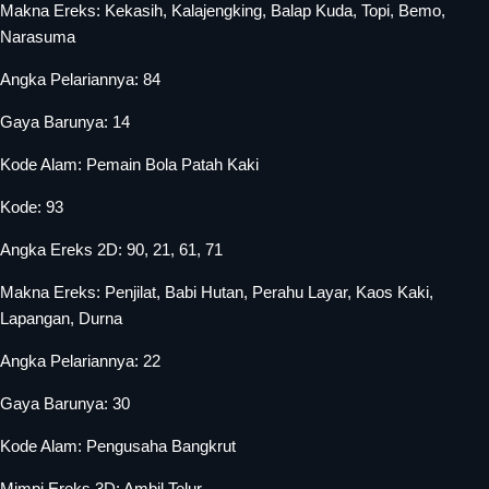
Makna Ereks: Kekasih, Kalajengking, Balap Kuda, Topi, Bemo,
Narasuma
Angka Pelariannya: 84
Gaya Barunya: 14
Kode Alam: Pemain Bola Patah Kaki
Kode: 93
Angka Ereks 2D: 90, 21, 61, 71
Makna Ereks: Penjilat, Babi Hutan, Perahu Layar, Kaos Kaki,
Lapangan, Durna
Angka Pelariannya: 22
Gaya Barunya: 30
Kode Alam: Pengusaha Bangkrut
Mimpi Ereks 3D: Ambil Telur