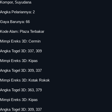
Kompor, Suyudana
Angka Pelariannya: 2
Gaya Barunya: 66
Kode Alam: Plaza Terbakar
Mimpi Ereks 3D: Cermin
Angka Togel 3D: 337, 309
Mimpi Ereks 3D: Kipas
Angka Togel 3D: 309, 337
Mimpi Ereks 3D: Kotak Rokok
Angka Togel 3D: 363, 379
Mimpi Ereks 3D: Kipas
Angka Togel 3D: 309, 337