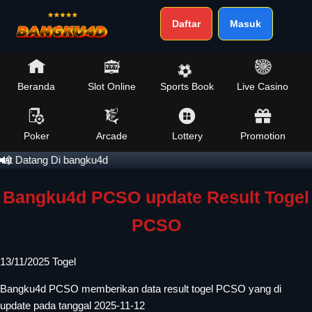
Daftar
Masuk
Beranda
Slot Online
Sports Book
Live Casino
Poker
Arcade
Lottery
Promotion
t Datang Di bangku4d
Bangku4d PCSO update Result Togel
PCSO
13/11/2025
Togel
Bangku4d PCSO memberikan data result togel PCSO yang di
update pada tanggal 2025-11-12