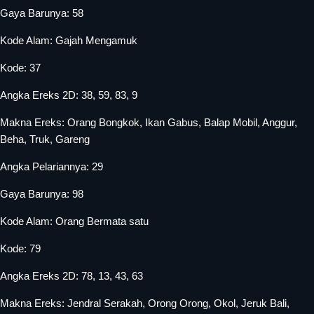
Gaya Barunya: 58
Kode Alam: Gajah Mengamuk
Kode: 37
Angka Ereks 2D: 38, 59, 83, 9
Makna Ereks: Orang Bongkok, Ikan Gabus, Balap Mobil, Anggur,
Beha, Truk, Gareng
Angka Pelariannya: 29
Gaya Barunya: 98
Kode Alam: Orang Bermata satu
Kode: 79
Angka Ereks 2D: 78, 13, 43, 63
Makna Ereks: Jendral Serakah, Orong Orong, Okol, Jeruk Bali,